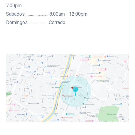
7:00pm
Sabados................……… 8:00am - 12:00pm
Domingos...................... Cerrado