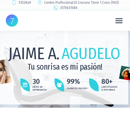
3132849
Centro Profecional El Crucero Torre 1 Cons (903)
3173631586
JAIME A.
AGUDELO
Tu sonrisa es mi pasión!
30
99%
80+
AÑOS DE
CERTIFICADOS
CLIENTES FELICES!
EXPERIENCIA
& DIPLOMAS