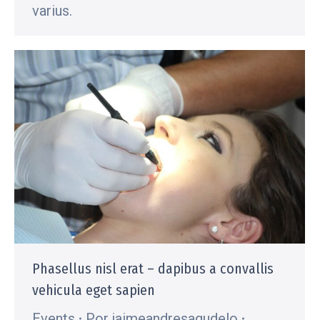
varius.
Phasellus nisl erat – dapibus a convallis
vehicula eget sapien
Events
Por
jaimeandresagudelo