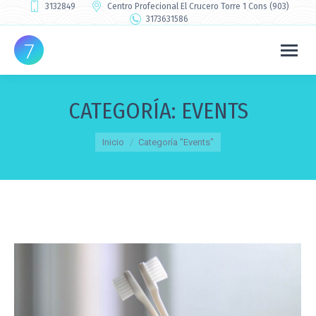
3132849
Centro Profecional El Crucero Torre 1 Cons (903)
3173631586
CATEGORÍA:
EVENTS
Estás aquí:
Inicio
Categoría "Events"